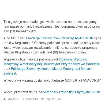
To się dzieje naprawdę i jest wielka szansa na to, że zasiejemy
tam nasze pomysły i rozwiązania. Jest ogromna chęć współpracy
a to jest najważniejsze.
A co MOPSiK i
Fundacja Obrony Praw Zwierząt ANACONDA
będą
robić w Kirgistanie ? Chcemy pokazać i przekonać, że sterylizacja
jest o wiele lepszym rozwiązaniem niż to, co obecnie proponują
władze Kirgistanu - czyli odstrzał (!!!) bezpańskich psów.
Wyprawa otrzymała już patronaty od
Dziekana Wydziału
Medycyny Weterynaryjnej Uniwersytet Przyrodniczy we Wrocławiu
oraz
Polskiego Stowarzyszenia Lekarzy Weterynarii Małych
Zwierząt
.
W wyprawie wezmą udział wolontariusze MOPSiK-a i ANACONDY
!!!
Więcej przeczytacie na na
Veterinary Expeditions Kyrgystan 2018
MOPSiK
18. Mai 2018
Zugriffe: 2832