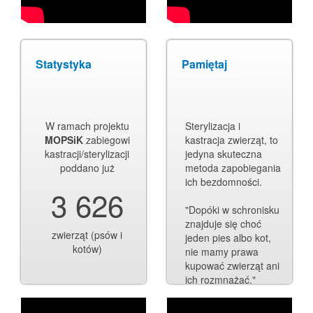
Statystyka
Pamiętaj
W ramach projektu
Sterylizacja i
MOPSiK
zabiegowi
kastracja zwierząt, to
kastracji/sterylizacji
jedyna skuteczna
poddano już
metoda zapobiegania
ich bezdomności.
3 626
"Dopóki w schronisku
znajduje się choć
zwierząt (psów i
jeden pies albo kot,
kotów)
nie mamy prawa
kupować zwierząt ani
ich rozmnażać."
Dorota Sumińska