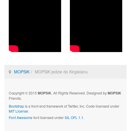
MOPSiK
MOPSiK jedzie do Kirgistanu
Copyright © 2015
MOPSiK
. All Rights Reserved. Designed by
MOPSIK
Friends.
Bootstrap
is a front-end framework of Twitter, Inc. Code licensed under
MIT License.
Font Awesome
font licensed under
SIL OFL 1.1
.