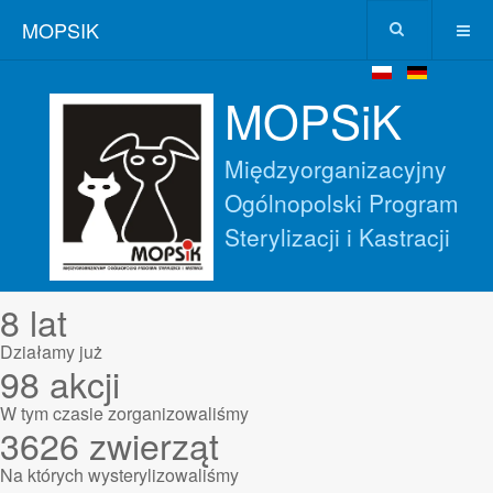
MOPSIK
MOPSiK
Międzyorganizacyjny
Ogólnopolski Program
Sterylizacji i Kastracji
8
lat
Działamy już
98
akcji
W tym czasie zorganizowaliśmy
3626
zwierząt
Na których wysterylizowaliśmy