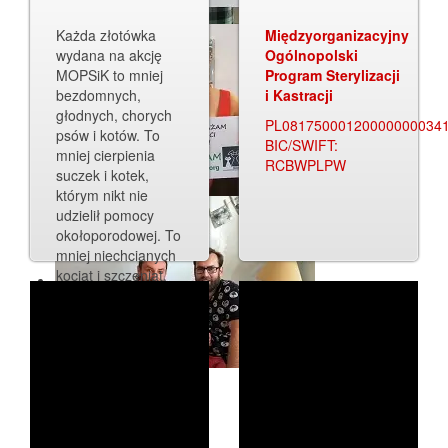
Każda złotówka
Międzyorganizacyjny
wydana na akcję
Ogólnopolski
MOPSiK to mniej
Program Sterylizacji
bezdomnych,
i Kastracji
głodnych, chorych
PL08175000120000000034
psów i kotów. To
BIC/SWIFT:
mniej cierpienia
RCBWPLPW
suczek i kotek,
którym nikt nie
udzielił pomocy
okołoporodowej. To
mniej niechcianych
kociąt i szczeniąt,
które są porzucane
lub w okrutny sposób
zabijane.