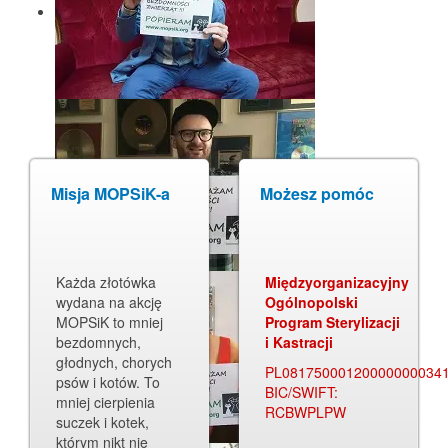
Misja MOPSiK-a
Możesz pomóc
Każda złotówka
Międzyorganizacyjny
wydana na akcję
Ogólnopolski
MOPSiK to mniej
Program Sterylizacji
bezdomnych,
i Kastracji
głodnych, chorych
PL08175000120000000034
psów i kotów. To
BIC/SWIFT:
mniej cierpienia
RCBWPLPW
suczek i kotek,
którym nikt nie