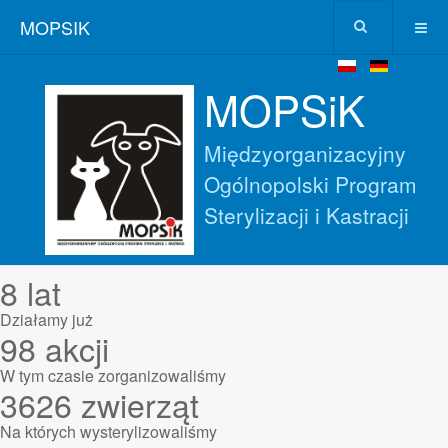
MOPSIK
MOPSiK
Międzyorganizacyjny
Ogólnopolski Program
Sterylizacji i Kastracji
8
lat
Działamy już
98
akcji
W tym czasie zorganizowaliśmy
3626
zwierząt
Na których wysterylizowaliśmy