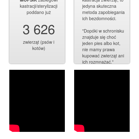
kastracji/sterylizacji
jedyna skuteczna
poddano już
metoda zapobiegania
ich bezdomności.
3 626
"Dopóki w schronisku
znajduje się choć
zwierząt (psów i
jeden pies albo kot,
kotów)
nie mamy prawa
kupować zwierząt ani
ich rozmnażać."
Dorota Sumińska