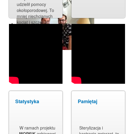
udzielił pomocy
okołoporodowej. To
mniej niechcianych
kociąt i szczeniąt,
które są porzucane
lub w okrutny sposób
zabijane.
Statystyka
Pamiętaj
W ramach projektu
Sterylizacja i
MOPSiK
zabiegowi
kastracja zwierząt, to