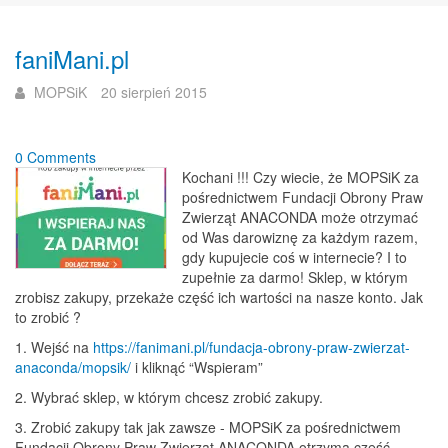
faniMani.pl
MOPSiK
20 sierpień 2015
0 Comments
Kochani !!! Czy wiecie, że MOPSiK za
pośrednictwem Fundacji Obrony Praw
Zwierząt ANACONDA może otrzymać
od Was darowiznę za każdym razem,
gdy kupujecie coś w internecie? I to
zupełnie za darmo! Sklep, w którym
zrobisz zakupy, przekaże część ich wartości na nasze konto. Jak
to zrobić ?
1. Wejść na
https://fanimani.pl/fundacja-obrony-praw-zwierzat-
anaconda/mopsik/
i kliknąć “Wspieram”
2. Wybrać sklep, w którym chcesz zrobić zakupy.
3. Zrobić zakupy tak jak zawsze - MOPSiK za pośrednictwem
Fundacji Obrony Praw Zwierząt ANACONDA otrzyma część