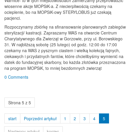
Warnice- to w tych miejscowościach zamierzamy przeprowadzić
wiosenne akcje MOPSiK-a. Z niecierpliwością czekamy na
ocieplenie, bo na MOPSiK-owy STERYLOBUS już czekają
pacjenci.
Rozpoczynamy zbiórkę na sfinansowanie planowanych zabiegów
sterylizacji/ kastracji. Zapraszamy WAS na otwarcie Centrum
Charytatywnego dla Zwierząt w Gorzowie, przy ul. Borowskiego
31. W najbliższą sobotę (25 lutego) od godz. 12:00 do 17:00
czekamy na WAS z pysznym ciastem i wielką kolekcją fajnych,
ciekawych i przydatnych fantów, które chcielibyśmy wymienić na
datek do fundacyjnej skarbony, bo każda złotówka przeznaczona
na program MOPSiK, to mniej bezdomnych zwierząt
0 Comments
Strona 5 z 5
start
Poprzedni artykuł
1
2
3
4
5
Następny artykuł
koniec