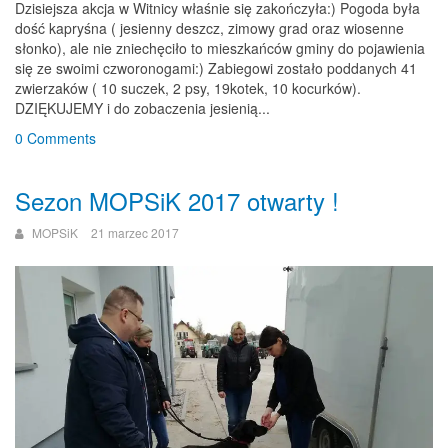
Dzisiejsza akcja w Witnicy właśnie się zakończyła:) Pogoda była
dość kapryśna ( jesienny deszcz, zimowy grad oraz wiosenne
słonko), ale nie zniechęciło to mieszkańców gminy do pojawienia
się ze swoimi czworonogami:) Zabiegowi zostało poddanych 41
zwierzaków ( 10 suczek, 2 psy, 19kotek, 10 kocurków).
DZIĘKUJEMY i do zobaczenia jesienią...
0 Comments
Sezon MOPSiK 2017 otwarty !
MOPSiK
21 marzec 2017