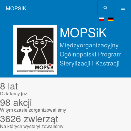
MOPSIK
MOPSiK
Międzyorganizacyjny
Ogólnopolski Program
Sterylizacji i Kastracji
8
lat
Działamy już
98
akcji
W tym czasie zorganizowaliśmy
3626
zwierząt
Na których wysterylizowaliśmy