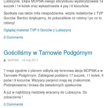
Lubiszynie. Ekipa MOPSiK-owego sterylobusu wysterylizowała 14
suczek i 14 kotek oraz wykastrowała 4 psy i 6 kocurków.
Spotkała nas także miła niespodzianka- wizyta redaktorów z TVP
Gorzów. Bardzo dziękujemy, że pokazaliście co robimy i po co to
robimy!
Oglądaj materiał TVP 3 Gorzów z Lubiszyna
0 Comments
Gościliśmy w Tarnowie Podgórnym
MOPSiK
15 maj 2017
7 maja zgodnie z planem odbyła się terenowa akcja MOPSiK-a w
Tarnowie Podgórnym. Zabiegowi poddano 17 suczek, 11 kotek, 9
psów i 9 kocurów. Wszyscy pacjenci mają się znakomicie.
Podziękowania i brawa dla świadomych opiekunów.
A już w najbliższą niedzielę wracamy do Lubiszyna. Do
zobaczenia !
0 Comments