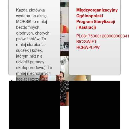
Każda złotówka
Międzyorganizacyjny
wydana na akcję
Ogólnopolski
MOPSiK to mniej
Program Sterylizacji
bezdomnych,
i Kastracji
głodnych, chorych
PL08175000120000000034
psów i kotów. To
BIC/SWIFT:
mniej cierpienia
RCBWPLPW
suczek i kotek,
którym nikt nie
udzielił pomocy
okołoporodowej. To
mniej niechcianych
kociąt i szczeniąt,
które są porzucane
lub w okrutny sposób
zabijane.