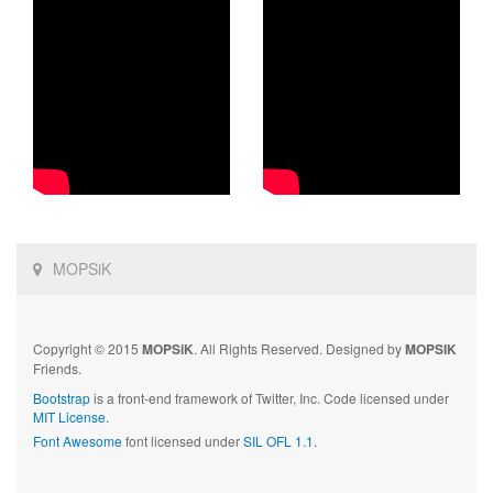
MOPSiK
Copyright © 2015
MOPSiK
. All Rights Reserved. Designed by
MOPSIK
Friends.
Bootstrap
is a front-end framework of Twitter, Inc. Code licensed under
MIT License.
Font Awesome
font licensed under
SIL OFL 1.1
.