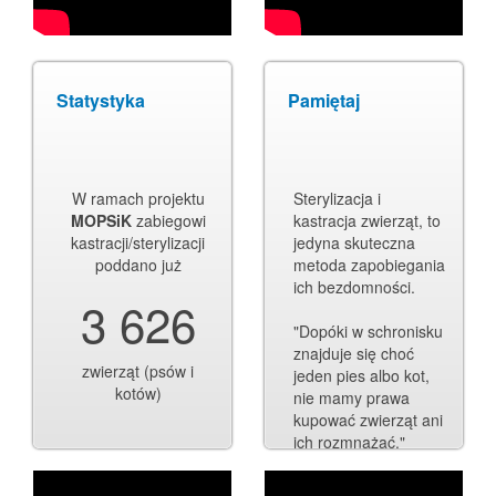
Statystyka
Pamiętaj
W ramach projektu
Sterylizacja i
MOPSiK
zabiegowi
kastracja zwierząt, to
kastracji/sterylizacji
jedyna skuteczna
poddano już
metoda zapobiegania
ich bezdomności.
3 626
"Dopóki w schronisku
znajduje się choć
zwierząt (psów i
jeden pies albo kot,
kotów)
nie mamy prawa
kupować zwierząt ani
ich rozmnażać."
Dorota Sumińska